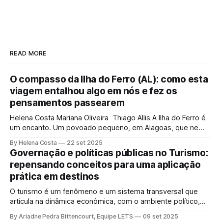
READ MORE
O compasso da Ilha do Ferro (AL): como esta
viagem entalhou algo em nós e fez os
pensamentos passearem
Helena Costa Mariana Oliveira Thiago Allis A Ilha do Ferro é
um encanto. Um povoado pequeno, em Alagoas, que nem
se encolhe nem se estica entre o sertão e o Velho Chico.
By Helena Costa
22 set 2025
De um lado, terras alagoanas. Do outro, Sergipe. Sua
Governação e políticas públicas no Turismo:
população de cerca de 500 pessoas tem água, arte
repensando conceitos para uma aplicação
prática em destinos
O turismo é um fenômeno e um sistema transversal que
articula na dinâmica econômica, com o ambiente político,
elemento de força e influência, com a sociedade, a cultura,
By Ariadne Pedra Bittencourt, Equipe LETS
09 set 2025