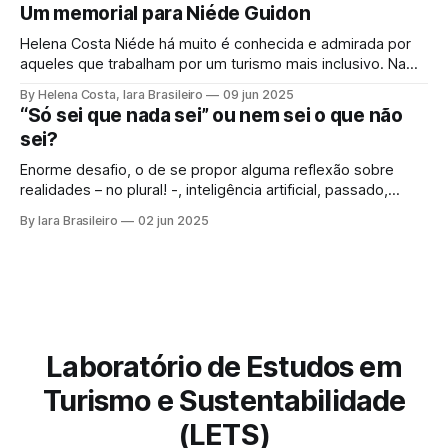
e o meio ambiente, num mesmo quadro de
Um memorial para Niéde Guidon
desenvolvimento sustentável, inclusão social, e
fortalecimento de territórios. Contudo, para que seu
Helena Costa Niéde há muito é conhecida e admirada por
potencial se
aqueles que trabalham por um turismo mais inclusivo. Na
Serra da Capivara, essa corajosa cientista liderou
By Helena Costa, Iara Brasileiro
09 jun 2025
movimentos que olhavam não apenas para os
“Só sei que nada sei” ou nem sei o que não
antepassados e tudo que a Arqueologia poderia revelar.
sei?
Como se isso fosse insuficiente, ela olhava para aquelas
Enorme desafio, o de se propor alguma reflexão sobre
realidades – no plural! -, inteligência artificial, passado,
presente e futuro da humanidade em todos os sentidos
By Iara Brasileiro
02 jun 2025
que queiramos dar a esse termo. Afinal, o que é “ser
humano”? Isso, para nem resvalar na grande questão que
nos acompanha: “o que é o
Laboratório de Estudos em
Turismo e Sustentabilidade
(LETS)