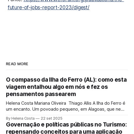
future-of-jobs-report-2023/digest/
READ MORE
O compasso da Ilha do Ferro (AL): como esta
viagem entalhou algo em nós e fez os
pensamentos passearem
Helena Costa Mariana Oliveira Thiago Allis A Ilha do Ferro é
um encanto. Um povoado pequeno, em Alagoas, que nem
se encolhe nem se estica entre o sertão e o Velho Chico.
By Helena Costa
22 set 2025
De um lado, terras alagoanas. Do outro, Sergipe. Sua
Governação e políticas públicas no Turismo:
população de cerca de 500 pessoas tem água, arte
repensando conceitos para uma aplicação