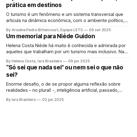
prática em destinos
O turismo é um fenômeno e um sistema transversal que
articula na dinâmica econômica, com o ambiente político,
elemento de força e influência, com a sociedade, a cultura,
By Ariadne Pedra Bittencourt, Equipe LETS
09 set 2025
e o meio ambiente, num mesmo quadro de
Um memorial para Niéde Guidon
desenvolvimento sustentável, inclusão social, e
fortalecimento de territórios. Contudo, para que seu
Helena Costa Niéde há muito é conhecida e admirada por
potencial se
aqueles que trabalham por um turismo mais inclusivo. Na
Serra da Capivara, essa corajosa cientista liderou
By Helena Costa, Iara Brasileiro
09 jun 2025
movimentos que olhavam não apenas para os
“Só sei que nada sei” ou nem sei o que não
antepassados e tudo que a Arqueologia poderia revelar.
sei?
Como se isso fosse insuficiente, ela olhava para aquelas
Enorme desafio, o de se propor alguma reflexão sobre
realidades – no plural! -, inteligência artificial, passado,
presente e futuro da humanidade em todos os sentidos
By Iara Brasileiro
02 jun 2025
que queiramos dar a esse termo. Afinal, o que é “ser
humano”? Isso, para nem resvalar na grande questão que
nos acompanha: “o que é o