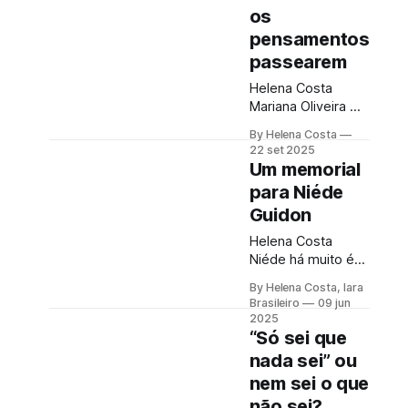
os
pensamentos
passearem
Helena Costa
Mariana Oliveira
Thiago Allis A Ilha
By Helena Costa
do Ferro é um
22 set 2025
encanto. Um
Um memorial
povoado pequeno,
para Niéde
em Alagoas, que
Guidon
nem se encolhe
nem se estica
Helena Costa
entre o sertão e o
Niéde há muito é
Velho Chico. De
conhecida e
um lado, terras
By Helena Costa, Iara
admirada por
Brasileiro
09 jun
alagoanas. Do
aqueles que
2025
outro, Sergipe. Sua
trabalham por um
“Só sei que
população de
turismo mais
nada sei” ou
cerca de 500
inclusivo. Na Serra
pessoas tem água,
nem sei o que
da Capivara, essa
arte
não sei?
corajosa cientista