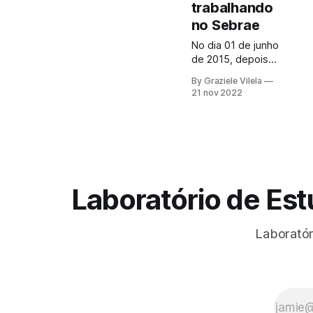
alegrias que senti
trabalhando
foi ver o Brasil
no Sebrae
estampando
novamente a The
No dia 01 de junho
Travel Green List:
de 2015, depois
for travellers who
de alguns meses
By Graziele Vilela
care - da
de um acirrado
21 nov 2022
respeitada editora
processo seletivo,
inglesa
comecei a minha
Wanderlust. O
trajetória
Brasil figurou ao
profissional como
lado da Costa Rica,
analista de turismo
da
no Sebrae
Nacional, em
Laboratório de Es
Brasília. Recém
chegada de Minas
Gerais, com
Laboratór
experiências
anteriores no
poder público e
em uma pequena
consultoria, me
surpreendeu a