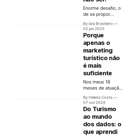
liderou
Enorme desafio, o
movimentos que
de se propor
olhavam não
alguma reflexão
apenas para os
By Iara Brasileiro
sobre realidades –
02 jun 2025
antepassados e
no plural! -,
Porque
tudo que a
inteligência
Arqueologia
apenas o
artificial, passado,
poderia revelar.
marketing
presente e futuro
Como se isso
da humanidade em
turístico não
fosse insuficiente,
todos os sentidos
é mais
ela olhava para
que queiramos dar
aquelas
suficiente
a esse termo.
Afinal, o que é “ser
Nos meus 18
humano”? Isso,
meses de atuação
para nem resvalar
na Agência
By Helena Costa
na grande questão
Brasileira de
07 out 2024
que nos
Promoção
Do Turismo
acompanha: “o
Internacional do
ao mundo
que é o
Turismo
dos dados: o
(Embratur), uma
das maiores
que aprendi