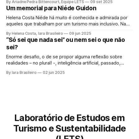
By Ariadne Pedra Bittencourt, Equipe LETS
09 set 2025
e o meio ambiente, num mesmo quadro de
Um memorial para Niéde Guidon
desenvolvimento sustentável, inclusão social, e
fortalecimento de territórios. Contudo, para que seu
Helena Costa Niéde há muito é conhecida e admirada por
potencial se
aqueles que trabalham por um turismo mais inclusivo. Na
Serra da Capivara, essa corajosa cientista liderou
By Helena Costa, Iara Brasileiro
09 jun 2025
movimentos que olhavam não apenas para os
“Só sei que nada sei” ou nem sei o que não
antepassados e tudo que a Arqueologia poderia revelar.
sei?
Como se isso fosse insuficiente, ela olhava para aquelas
Enorme desafio, o de se propor alguma reflexão sobre
realidades – no plural! -, inteligência artificial, passado,
presente e futuro da humanidade em todos os sentidos
By Iara Brasileiro
02 jun 2025
que queiramos dar a esse termo. Afinal, o que é “ser
humano”? Isso, para nem resvalar na grande questão que
nos acompanha: “o que é o
Laboratório de Estudos em
Turismo e Sustentabilidade
(LETS)