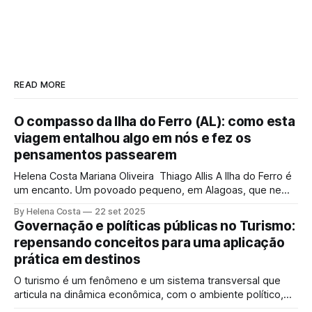
READ MORE
O compasso da Ilha do Ferro (AL): como esta
viagem entalhou algo em nós e fez os
pensamentos passearem
Helena Costa Mariana Oliveira Thiago Allis A Ilha do Ferro é
um encanto. Um povoado pequeno, em Alagoas, que nem
se encolhe nem se estica entre o sertão e o Velho Chico.
By Helena Costa
22 set 2025
De um lado, terras alagoanas. Do outro, Sergipe. Sua
Governação e políticas públicas no Turismo:
população de cerca de 500 pessoas tem água, arte
repensando conceitos para uma aplicação
prática em destinos
O turismo é um fenômeno e um sistema transversal que
articula na dinâmica econômica, com o ambiente político,
elemento de força e influência, com a sociedade, a cultura,