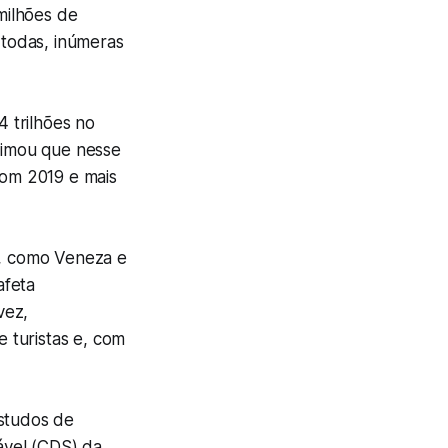
milhões de
 todas, inúmeras
 trilhões no
timou que nesse
om 2019 e mais
s, como Veneza e
afeta
vez,
 turistas e, com
Estudos de
ável (CDS) da