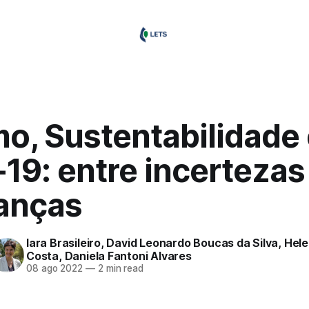
o, Sustentabilidade
19: entre incertezas
anças
Iara Brasileiro
,
David Leonardo Boucas da Silva
,
Hel
Costa
,
Daniela Fantoni Alvares
08 ago 2022
—
2 min read