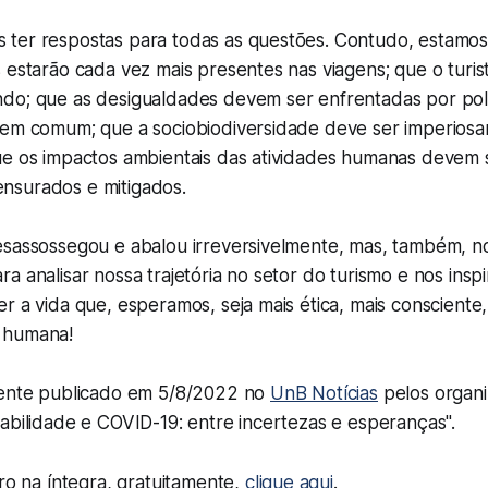
ter respostas para todas as questões. Contudo, estamos
 estarão cada vez mais presentes nas viagens; que o turi
do; que as desigualdades devem ser enfrentadas por polí
bem comum; que a sociobiodiversidade deve ser imperios
ue os impactos ambientais das atividades humanas devem 
nsurados e mitigados.
esassossegou e abalou irreversivelmente, mas, também, 
a analisar nossa trajetória no setor do turismo e nos insp
r a vida que, esperamos, seja mais ética, mais consciente,
 humana!
mente publicado em 5/8/2022 no
UnB Notícias
pelos organi
abilidade e COVID-19: entre incertezas e esperanças".
vro na íntegra, gratuitamente,
clique aqui
.