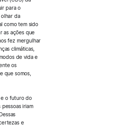
ir para o
 olhar da
al como tem sido
ar as ações que
 nos fez mergulhar
ças climáticas,
 modos de vida e
ente os
de que somos,
e o futuro do
 pessoas iriam
 Dessas
ncertezas e