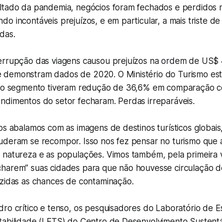
ltado da pandemia, negócios foram fechados e perdidos 
o incontáveis prejuízos, e em particular, a mais triste de
das.
errupção das viagens causou prejuízos na ordem de US$ 4
demonstram dados de 2020. O Ministério do Turismo es
 do segmento tiveram redução de 36,6% em comparação c
ndimentos do setor fecharam. Perdas irreparáveis.
os abalamos com as imagens de destinos turísticos globai
uderam se recompor. Isso nos fez pensar no turismo que 
 natureza e as populações. Vimos também, pela primeira 
harem” suas cidades para que não houvesse circulação de
uzidas as chances de contaminação.
dro crítico e tenso, os pesquisadores do Laboratório de 
tabilidade (LETS) do Centro de Desenvolvimento Sustent