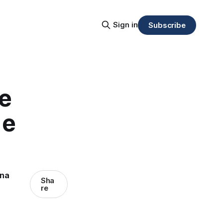
Sign in
Subscribe
 e
 e
ena
Sha
re