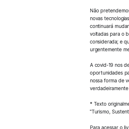
Não pretendemos 
novas tecnologias
continuará mudan
voltadas para o 
considerada; e q
urgentemente me
A covid-19 nos d
oportunidades par
nossa forma de ve
verdadeiramente
* Texto original
"Turismo, Sustent
Para acessar o li