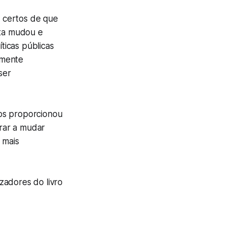
 certos de que
sta mudou e
ticas públicas
amente
ser
nos proporcionou
irar a mudar
 mais
zadores do livro