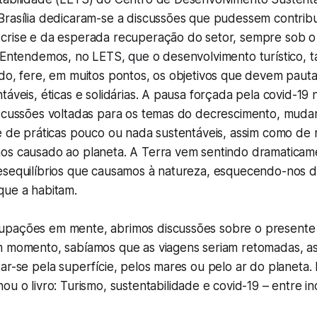
Brasília dedicaram-se a discussões que pudessem contribu
crise e da esperada recuperação do setor, sempre sob o
 Entendemos, no LETS, que o desenvolvimento turístico, t
ado, fere, em muitos pontos, os objetivos que devem paut
táveis, éticas e solidárias. A pausa forçada pela covid-19
iscussões voltadas para os temas do decrescimento, mudan
 e de práticas pouco ou nada sustentáveis, assim como de
os causado ao planeta. A Terra vem sentindo dramaticam
esequilíbrios que causamos à natureza, esquecendo-nos 
que a habitam.
pações em mente, abrimos discussões sobre o presente 
m momento, sabíamos que as viagens seriam retomadas, as
ar-se pela superfície, pelos mares ou pelo ar do planeta.
ou o livro:
Turismo, sustentabilidade e covid-19 – entre i