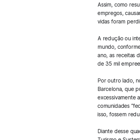
Assim, como resu
empregos, causand
vidas foram perdi
A redução ou int
mundo, conforme 
ano, as receitas
de 35 mil empree
Por outro lado, n
Barcelona, que p
excessivamente a
comunidades “fec
isso, fossem red
Diante desse qua
Turismo e Susten