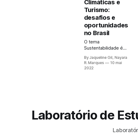
Climáticas e
Turismo:
desafios e
oportunidades
no Brasil
O tema
Sustentabilidade é
tanto antigo quanto
By Jaqueline Gil, Nayara
novo. Os limites dos
R. Marques
10 mai
recursos naturais
2022
constam na literatura
desde o Século XVIII,
como no livro “A
Riqueza das
Nações” - de Adam
Smith (1776). Porém
o tema ganhou mais
Laboratório de Es
atenção, sobretudo,
a partir da segunda
metade do século
Laboratór
XX com a