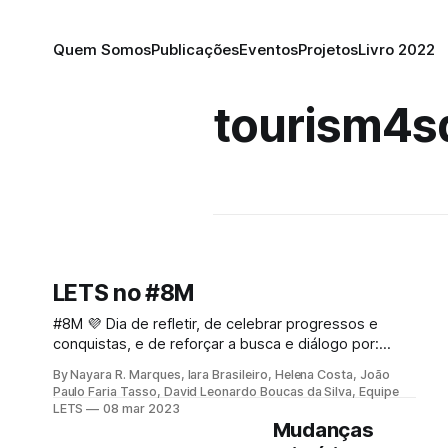
Quem Somos
Publicações
Eventos
Projetos
Livro 2022
tourism4s
LETS no #8M
#8M 💜 Dia de refletir, de celebrar progressos e
conquistas, e de reforçar a busca e diálogo por:
paridade salarial, equidade de gênero, fim do
By Nayara R. Marques, Iara Brasileiro, Helena Costa, João
feminicídio, mais mulheres na Ciência, na política, etc.
Paulo Faria Tasso, David Leonardo Boucas da Silva, Equipe
Seguimos no desafio de conversar e avançar nesses
LETS
08 mar 2023
temas em diferentes espaços e com diferentes
Mudanças
públicos: de todas